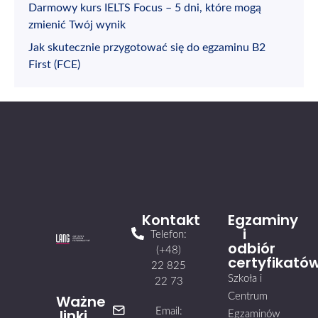
Darmowy kurs IELTS Focus – 5 dni, które mogą
zmienić Twój wynik
Jak skutecznie przygotować się do egzaminu B2
First (FCE)
Kontakt
Egzaminy
i
Telefon:
odbiór
(+48)
certyfikató
22 825
Szkoła i
22 73
Centrum
Ważne
linki
Email:
Egzaminów