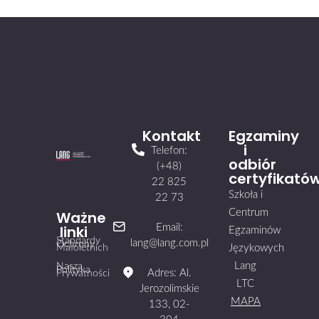
Kontakt
Egzaminy
i
Telefon:
odbiór
(+48)
certyfikató
22 825
Szkoła i
22 73
Centrum
Ważne
linki
Email:
Egzaminów
Standardy
lang@lang.com.pl
Ochrony
Małoletnich
Językowych
Lang
Nasza
Polityka
Adres: Al.
Prywatności
LTC
Jerozolimskie
MAPA
133, 02-