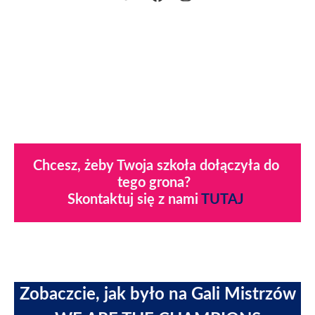
Chcesz, żeby Twoja szkoła dołączyła do 
tego grona?  

Skontaktuj się z nami 
TUTAJ 
Zobaczcie, jak było na Gali Mistrzów