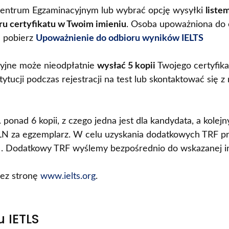
ntrum Egzaminacyjnym lub wybrać opcję wysyłki
liste
ru certyfikatu w Twoim imieniu
. Osoba upoważniona do o
 pobierz
Upoważnienie do odbioru wyników IELTS
yjne może nieodpłatnie
wysłać 5 kopii
Twojego certyfika
ytucji podczas rejestracji na test lub skontaktować się
 ponad 6 kopii, z czego jedna jest dla kandydata, a kolejny
6 PLN za egzemplarz. W celu uzyskania dodatkowych TRF p
. Dodatkowy TRF wyślemy bezpośrednio do wskazanej ins
ez stronę
www.ielts.org
.
 IETLS