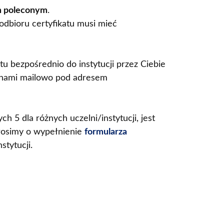
m poleconym
.
dbioru certyfikatu musi mieć
tu bezpośrednio do instytucji przez Ciebie
 z nami mailowo pod adresem
ch 5 dla różnych uczelni/instytucji, jest
rosimy o wypełnienie
formularza
tytucji.