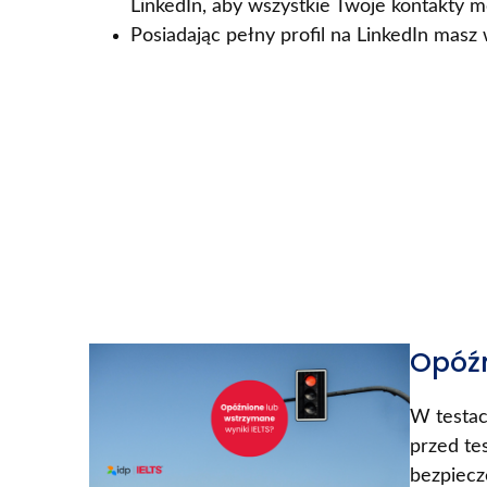
LinkedIn, aby wszystkie Twoje kontakty m
Posiadając pełny profil na LinkedIn masz
Opóźn
W testac
przed te
bezpiecze