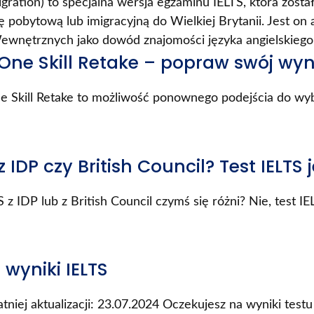
gration) to specjalna wersja egzaminu IELTS, która zost
zę pobytową lub imigracyjną do Wielkiej Brytanii. Jest o
wnętrznych jako dowód znajomości języka angielskiego,
 One Skill Retake – popraw swój wyni
e Skill Retake to możliwość ponownego podejścia do wyb
z IDP czy British Council? Test IELTS 
 z IDP lub z British Council czymś się różni? Nie, test IEL
 wyniki IELTS
atniej aktualizacji: 23.07.2024 Oczekujesz na wyniki test