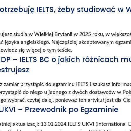
otrzebuję IELTS, żeby studiować w 
anujesz studia w Wielkiej Brytanii w 2025 roku, w większ
ć języka angielskiego. Najczęściej akceptowanym egzam
dowiedz się więcej o tym teście.
 IDP – IELTS BC o jakich różnicach m
estrujesz
sz zamiar przystąpić do egzaminu IELTS i szukasz informac
rzystąpić do niego u jednego z dwóch dostawców w Polsce
ego wybrać, czytaj dalej, ponieważ ten artykuł jest dla Cie
 UKVI – Przewodnik po Egzaminie
atniej aktualizacji: 13.01.2024 IELTS UKVI (International