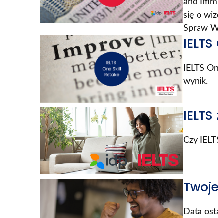
and Immi
się o wi
Spraw We
IELTS
IELTS On
wynik.
IELTS 
Czy IELTS
Twoje
Data ost