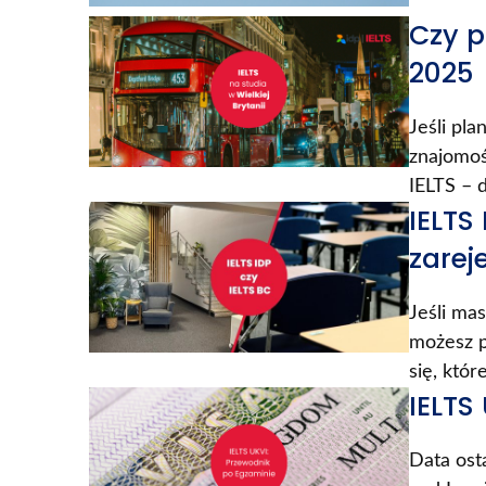
Czy p
2025
Jeśli pl
znajomoś
IELTS – 
IELTS
zarej
Jeśli ma
możesz p
się, któr
IELTS
Data ost