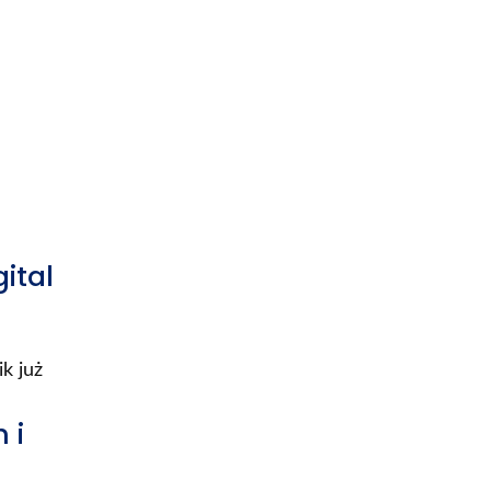
ital
k już
 i