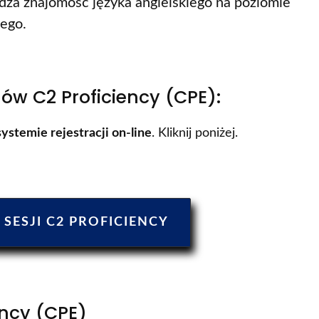
rdza znajomość języka angielskiego na poziomie
iego.
ów C2 Proficiency (CPE):
ystemie rejestracji on-line
. Kliknij poniżej.
 SESJI C2 PROFICIENCY
ncy (CPE)