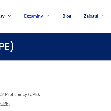
sy
​Egzaminy
Blog
Zaloguj
PE)
2 Proficiency (CPE):
(CPE)