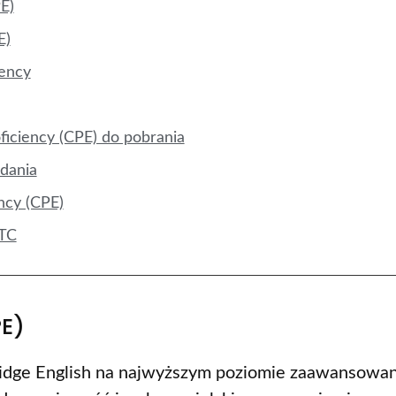
E)
E)
iency
iciency (CPE) do pobrania
adania
ncy (CPE)
LTC
PE)
dge English na najwyższym poziomie zaawansowan