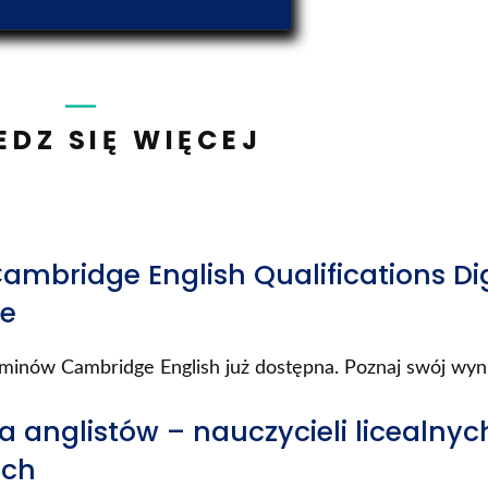
DZ SIĘ WIĘCEJ
mbridge English Qualifications Dig
ne
inów Cambridge English już dostępna. Poznaj swój wyni
a anglistów – nauczycieli licealnych
ich