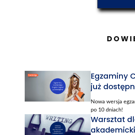
DOWIE
Egzaminy Ca
już dostęp
Nowa wersja egzam
po 10 dniach!
Warsztat dl
akademick