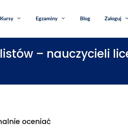
Kursy
​Egzaminy
Blog
Zaloguj
istów – nauczycieli lic
nalnie oceniać