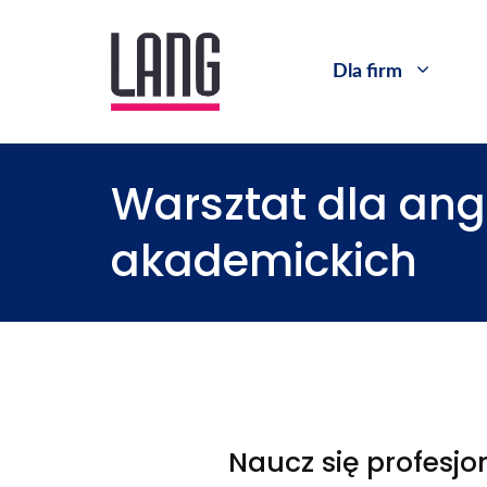
Dla firm
Warsztat dla angl
akademickich
Naucz się profesjo