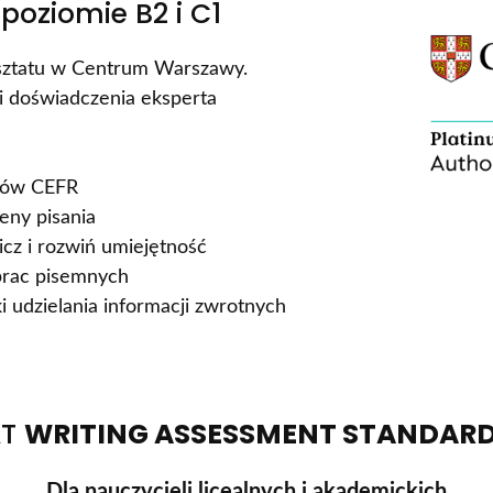
poziomie B2 i C1
sztatu w Centrum Warszawy.
 i doświadczenia eksperta
omów CEFR
eny pisania
cz i rozwiń umiejętność
prac pisemnych
i udzielania informacji zwrotnych
AT
WRITING ASSESSMENT STANDARD
Dla nauczycieli licealnych i akademickich