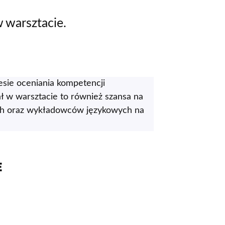
w warsztacie.
esie oceniania kompetencji
ał w warsztacie to również szansa na
nych oraz wykładowców językowych na
E