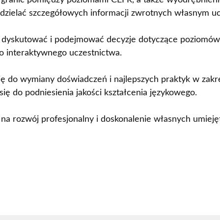
a granic pomiędzy poziomami CEFR, a także wyodrębnien
dzielać szczegółowych informacji zwrotnych własnym u
e dyskutować i podejmować decyzje dotyczące poziomó
do interaktywnego uczestnictwa.
ję do wymiany doświadczeń i najlepszych praktyk w zakr
ię do podniesienia jakości kształcenia językowego.
 na rozwój profesjonalny i doskonalenie własnych umieję