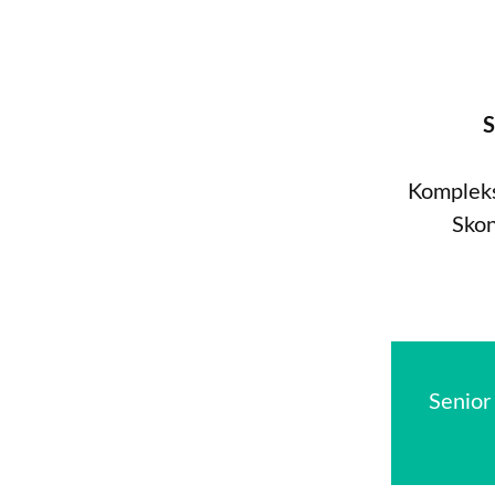
S
Kompleks
Skon
Senior