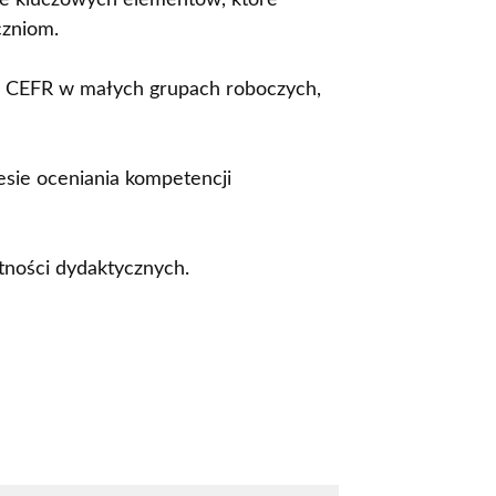
ie kluczowych elementów, które
czniom.
w CEFR w małych grupach roboczych,
esie oceniania kompetencji
tności dydaktycznych.