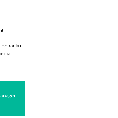
wa
feedbacku
ienia
Manager