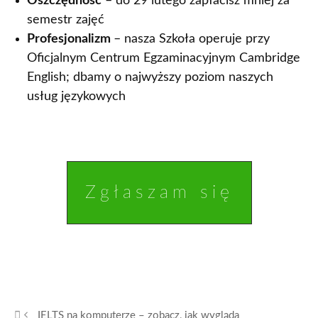
Oszczędność
– do 29 lutego zapłacisz mniej za
semestr zajęć
Profesjonalizm
– nasza Szkoła operuje przy
Oficjalnym Centrum Egzaminacyjnym Cambridge
English; dbamy o najwyższy poziom naszych
usług językowych
Zgłaszam się
IELTS na komputerze – zobacz, jak wygląda