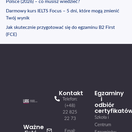
Polsce (2026) – co musisz wiedzieć?
Darmowy kurs IELTS Focus – 5 dni, które mogą zmienić
Twój wynik
Jak skutecznie przygotować się do egzaminu B2 First
(FCE)
Kontakt
Egzaminy
i
Telefon:
odbiór
(+48)
certyfikató
22 825
Szkoła i
22 73
Centrum
Ważne
Email: