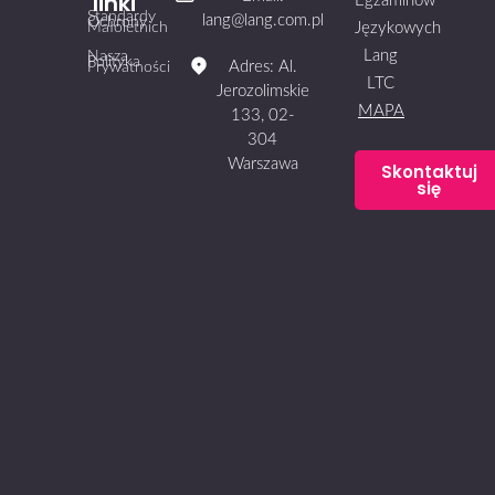
linki
Egzaminów
Standardy
lang@lang.com.pl
Ochrony
Małoletnich
Językowych
Lang
Nasza
Polityka
Adres: Al.
Prywatności
LTC
Jerozolimskie
MAPA
133, 02-
304
Warszawa
Skontaktuj
się