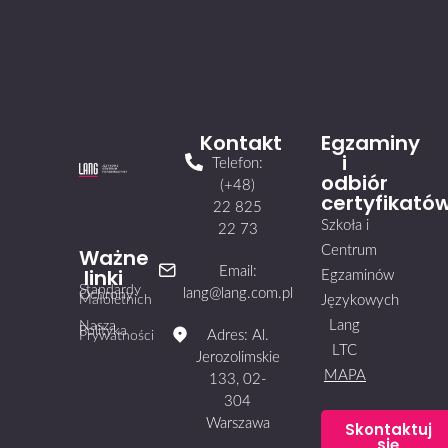
Kontakt
Egzaminy
i
Telefon:
odbiór
(+48)
certyfikató
22 825
Szkoła i
22 73
Centrum
Ważne
linki
Email:
Egzaminów
Standardy
lang@lang.com.pl
Ochrony
Małoletnich
Językowych
Lang
Nasza
Polityka
Adres: Al.
Prywatności
LTC
Jerozolimskie
MAPA
133, 02-
304
Warszawa
Skontaktuj
się