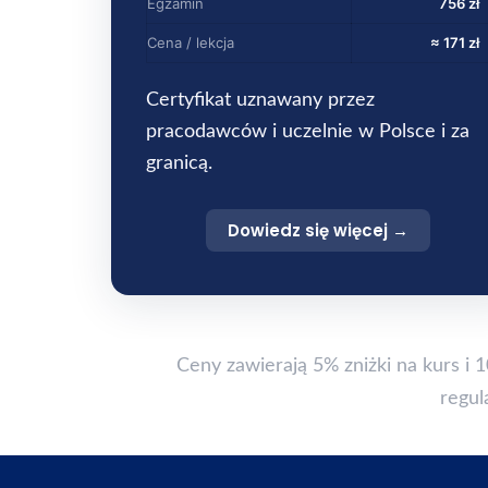
Egzamin
756 zł
Cena / lekcja
≈ 171 zł
Certyfikat uznawany przez
pracodawców i uczelnie w Polsce i za
granicą.
Dowiedz się więcej →
Ceny zawierają 5% zniżki na kurs i 
regul