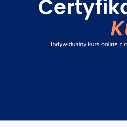
Certyfik
K
Indywidualny kurs online z