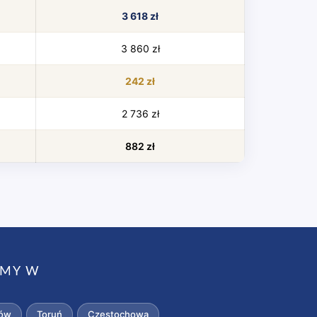
3 618 zł
3 860 zł
242 zł
2 736 zł
882 zł
AMY W
ów
Toruń
Częstochowa