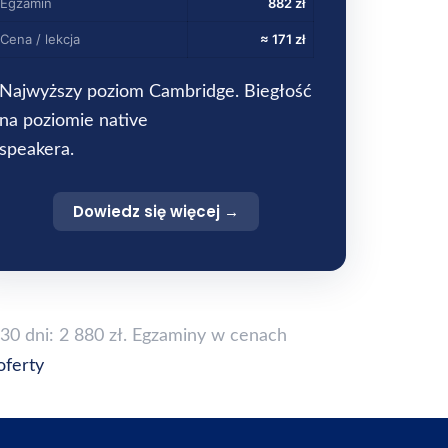
Egzamin
882 zł
Cena / lekcja
≈ 171 zł
Najwyższy poziom Cambridge. Biegłość
na poziomie native
speakera.
Dowiedz się więcej →
 30 dni: 2 880 zł. Egzaminy w cenach
oferty