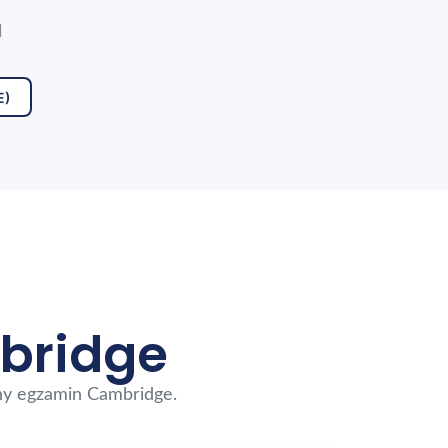
H
E)
bridge
lny egzamin Cambridge.