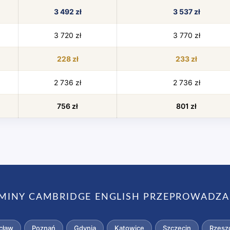
3 492 zł
3 537 zł
3 720 zł
3 770 zł
228 zł
233 zł
2 736 zł
2 736 zł
756 zł
801 zł
MINY CAMBRIDGE ENGLISH PRZEPROWADZ
cław
Poznań
Gdynia
Katowice
Szczecin
Rzesz