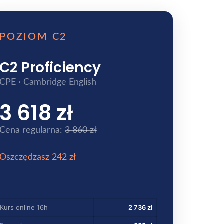
POZIOM C2
C2 Proficiency
CPE · Cambridge English
3 618 zł
Cena regularna:
3 860 zł
Oszczędzasz 242 zł
Kurs online 16h
2 736 zł