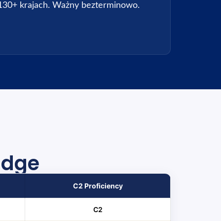
130+ krajach. Ważny bezterminowo.
idge
C2 Proficiency
C2