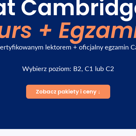
at Cambridg
urs + Egzam
 certyfikowanym lektorem + oficjalny egzamin 
Wybierz poziom: B2, C1 lub C2
Zobacz pakiety i ceny ↓