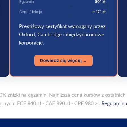
Egzamin
801 zł
Cena / lekcja
≈ 171 zł
Prestiżowy certyfikat wymagany przez
Oxford, Cambridge i międzynarodowe
korporacje.
Dowiedz się więcej →
10% zniżki na egzamin. Najniższa cena kursów z ostatnich
arnych: FCE 840 zł · CAE 890 zł · CPE 980 zł.
Regulamin 