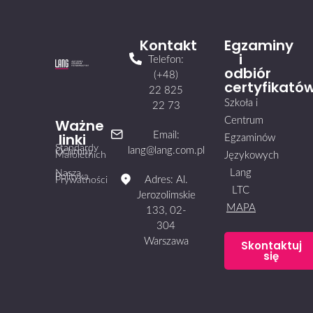
Kontakt
Egzaminy
i
Telefon:
odbiór
(+48)
certyfikató
22 825
Szkoła i
22 73
Centrum
Ważne
linki
Email:
Egzaminów
Standardy
lang@lang.com.pl
Ochrony
Małoletnich
Językowych
Lang
Nasza
Polityka
Adres: Al.
Prywatności
LTC
Jerozolimskie
MAPA
133, 02-
304
Warszawa
Skontaktuj
się