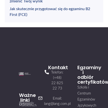
zmienić Twój wynik
Jak skutecznie przygotować się do egzaminu B2
First (FCE)
Kontakt
Egzaminy
i
Telefon:
odbiór
(+48)
certyfikató
22 825
Szkoła i
22 73
Centrum
Ważne
linki
Email:
Egzaminów
Standardy
lang@lang.com.pl
Ochrony
Małoletnich
Językowych