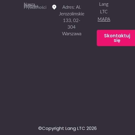
Lang
Nasza
Polityka
Adres: Al.
Prywatności
LTC
Jerozolimskie
MAPA
133, 02-
304
Warszawa
Skontaktuj
się
©Copyright Lang LTC 2026