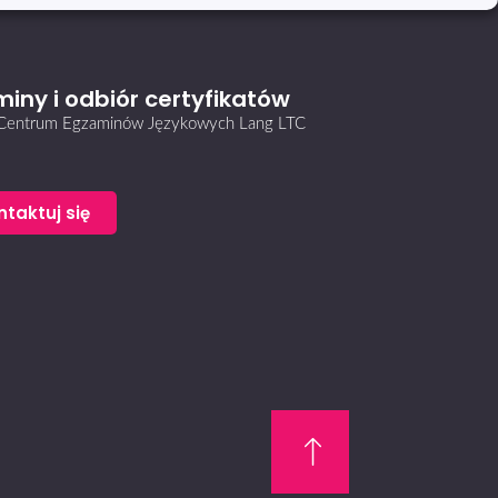
iny i odbiór certyfikatów
i Centrum Egzaminów Językowych Lang LTC
ntaktuj się