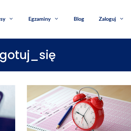
sy
​Egzaminy
Blog
Zaloguj
gotuj_się