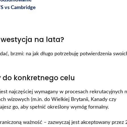
 Podsumowanie
TS vs Cambridge
inwestycja na lata?
adać, brzmi: na jak długo potrzebuję potwierdzenia swoic
y do konkretnego celu
 jest najczęściej wymagany w procesach rekrutacyjnych 
ch wizowych (m.in. do Wielkiej Brytanii, Kanady czy
dajesz go, aby spełnić określony wymóg formalny.
raniczoną ważność – zazwyczaj jest akceptowany przez 