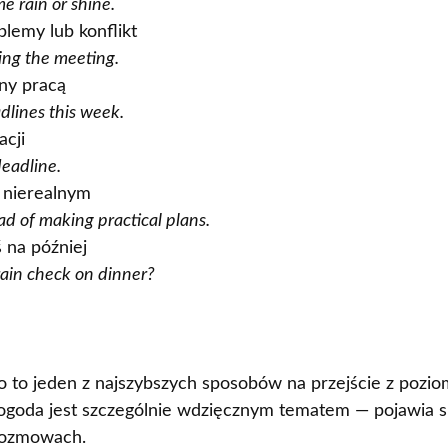
e rain or shine.
lemy lub konflikt
ing the meeting.
ny pracą
lines this week.
cji
deadline.
 nierealnym
d of making practical plans.
 na później
rain check on dinner?
 to jeden z najszybszych sposobów na przejście z pozi
goda jest szczególnie wdzięcznym tematem — pojawia s
 rozmowach.