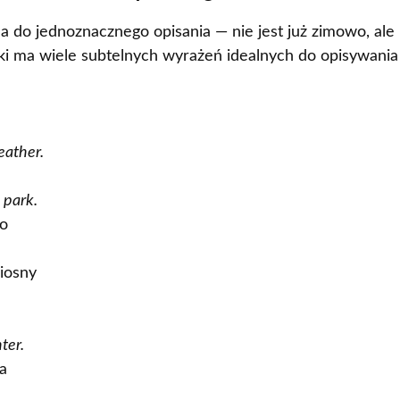
na do jednoznacznego opisania — nie jest już zimowo, ale
ski ma wiele subtelnych wyrażeń idealnych do opisywania
eather.
 park.
bo
iosny
ter.
a