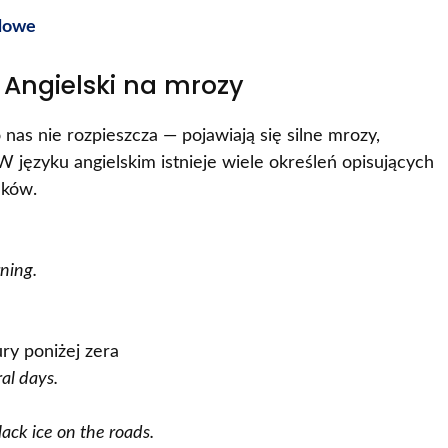
dowe
– Angielski na mrozy
nas nie rozpieszcza — pojawiają się silne mrozy,
W języku angielskim istnieje wiele określeń opisujących
nków.
rning.
y poniżej zera
al days.
ack ice on the roads.