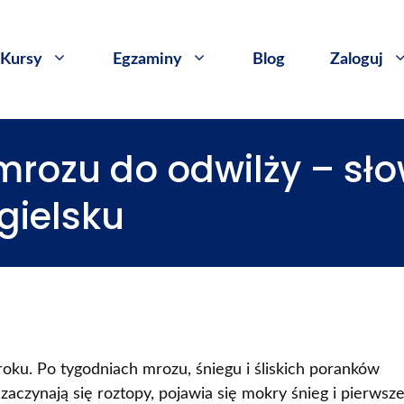
Kursy
​Egzaminy
Blog
Zaloguj
mrozu do odwilży – sł
ielsku
ku. Po tygodniach mrozu, śniegu i śliskich poranków
aczynają się roztopy, pojawia się mokry śnieg i pierwsze