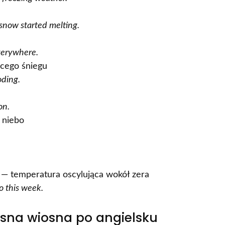
 snow started melting.
verywhere.
ącego śniegu
oding.
on.
 niebo
— temperatura oscylująca wokół zera
o this week.
esna wiosna po angielsku