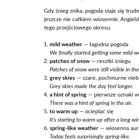
Gdy śnieg znika, pogoda staje się trud
jeszcze nie całkiem wiosennie. Angiel
tego przejściowego okresu.
mild weather
— łagodna pogoda
We finally started getting some mild w
patches of snow
— resztki śniegu
Patches of snow were still visible in the
grey skies
— szare, pochmurne nie
Grey skies made the day feel longer.
a hint of spring
— pierwsze oznaki w
There was a hint of spring in the air.
to warm up
— ocieplać się
It’s starting to warm up after a long win
spring-like weather
— wiosenna aur
Today feels surprisingly spring-like.