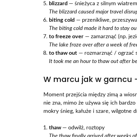
blizzard
— śnieżyca z silnym wiatre
The blizzard caused major travel disru
biting cold
— przenikliwe, przeszyw
The biting cold made it hard to stay out
to freeze over
— zamarznąć (np. jezi
The lake froze over after a week of fr
to thaw out
— rozmarznąć / ogrzać s
It took me an hour to thaw out after be
W marcu jak w garncu – 
Moment przejścia między zimą a wiosn
nie zna, mimo że używa się ich bardzo
mokry śnieg, kałuże i szare, wilgotne d
thaw
— odwilż, roztopy
The thaw finally arrived after weeks o