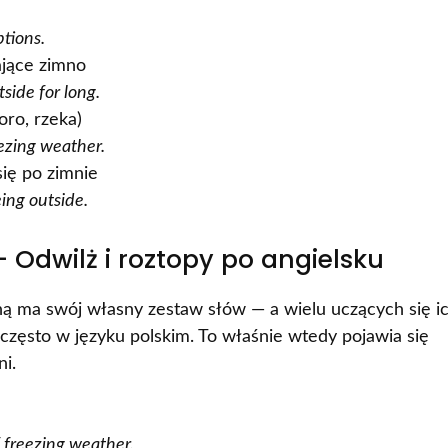
m
ptions.
ające zimno
side for long.
oro, rzeka)
eezing weather.
ię po zimnie
ing outside.
Odwilż i roztopy po angielsku
ą ma swój własny zestaw słów — a wielu uczących się i
 często w języku polskim. To właśnie wtedy pojawia się
ni.
f freezing weather.