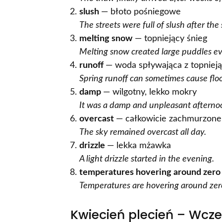
slush
— błoto pośniegowe
The streets were full of slush after the
melting snow
— topniejący śnieg
Melting snow created large puddles e
runoff
— woda spływająca z topniej
Spring runoff can sometimes cause flo
damp
— wilgotny, lekko mokry
It was a damp and unpleasant afterno
overcast
— całkowicie zachmurzone
The sky remained overcast all day.
drizzle
— lekka mżawka
A light drizzle started in the evening.
temperatures hovering around zero
Temperatures are hovering around zer
Kwiecień plecień – Wcz