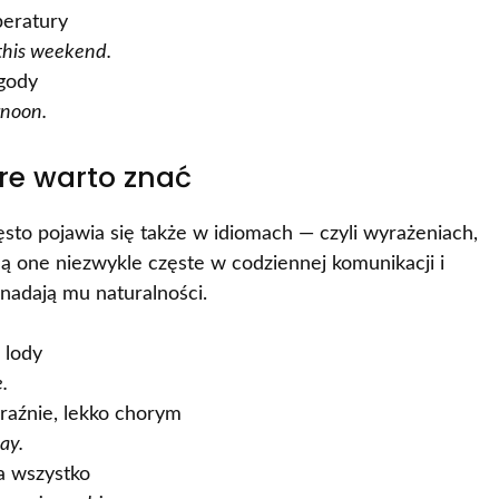
eratury
 this weekend.
gody
rnoon.
re warto znać
sto pojawia się także w idiomach — czyli wyrażeniach,
Są one niezwykle częste w codziennej komunikacji i
nadają mu naturalności.
 lody
.
raźnie, lekko chorym
ay.
a wszystko