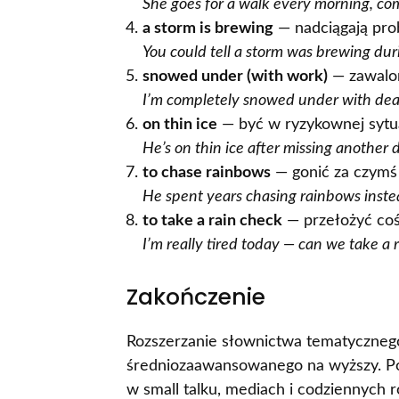
She goes for a walk every morning, com
a storm is brewing
— nadciągają prob
You could tell a storm was brewing dur
snowed under (with work)
— zawalo
I’m completely snowed under with dead
on thin ice
— być w ryzykownej sytua
He’s on thin ice after missing another 
to chase rainbows
— gonić za czymś
He spent years chasing rainbows instea
to take a rain check
— przełożyć coś
I’m really tired today — can we take a 
Zakończenie
Rozszerzanie słownictwa tematycznego
średniozaawansowanego na wyższy. Po
w small talku, mediach i codziennych