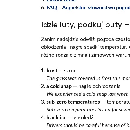
Zakończenie
FAQ – Angielskie słownictwo pogo
Idzie luty, podkuj buty 
Zanim nadejdzie odwilż, pogoda często 
oblodzenia i nagłe spadki temperatur. 
różne rodzaje zimna i zimowych waru
frost
— szron
The grass was covered in frost this mo
a cold snap
— nagłe ochłodzenie
We experienced a cold snap last week.
sub-zero temperatures
— temperatur
Sub-zero temperatures lasted for sever
black ice
— gołoledź
Drivers should be careful because of bl