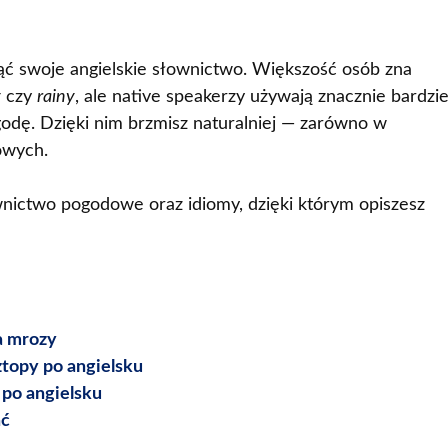
ąć swoje angielskie słownictwo. Większość osób zna
y
czy
rainy
, ale native speakerzy używają znacznie bardzie
odę. Dzięki nim brzmisz naturalniej — zarówno w
owych.
nictwo pogodowe oraz idiomy, dzięki którym opiszesz
na mrozy
ztopy po angielsku
 po angielsku
ać