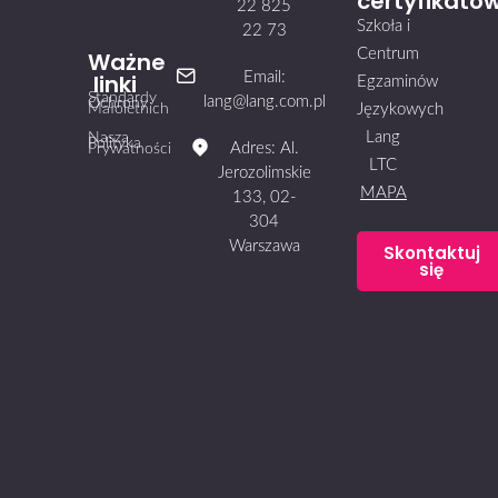
certyfikató
22 825
Szkoła i
22 73
Centrum
Ważne
linki
Email:
Egzaminów
Standardy
lang@lang.com.pl
Ochrony
Małoletnich
Językowych
Lang
Nasza
Polityka
Adres: Al.
Prywatności
LTC
Jerozolimskie
MAPA
133, 02-
304
Warszawa
Skontaktuj
się