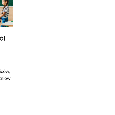
ół
iców,
zniów