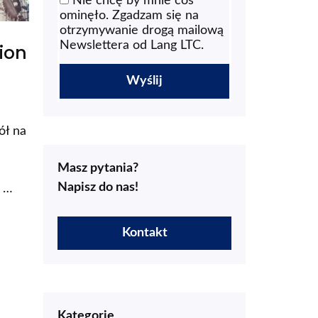
Nie chcę by mnie coś
ominęło. Zgadzam się na
otrzymywanie drogą mailową
Newslettera od Lang LTC.
ion
ół na
Masz pytania?
Napisz do nas!
a …
Kontakt
Kategorie