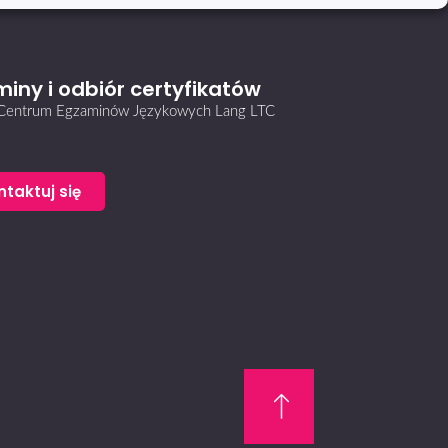
iny i odbiór certyfikatów
i Centrum Egzaminów Językowych Lang LTC
ntaktuj się