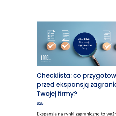
Checklista: co przygoto
przed ekspansją zagrani
Twojej firmy?
B2B
Ekspansja na rynki zagraniczne to waż