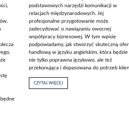
ści,
podstawowych narzędzi komunikacji w
relacjach międzynarodowych. Jej
ców.
profesjonalne przygotowanie może
a
zadecydować o nawiązaniu owocnej
współpracy biznesowej. W tym wpisie
plecza
podpowiadamy, jak stworzyć skuteczną ofer
wego,
handlową w języku angielskim, która będzie
oże
nie tylko poprawna językowo, ale też
przekonująca i dopasowana do potrzeb klien
istę
CZYTAJ WIĘCEJ
ezbędne