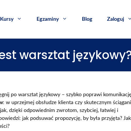
Kursy
​Egzaminy
Blog
Zaloguj
jest warsztat językowy
ęgnij po warsztat językowy – szybko poprawi komunikacj
ów
: w uprzejmej obsłudze klienta czy skutecznym ściągan
ak, dzięki odpowiednim zwrotom, szybciej, łatwiej i
powiedzi: jak podsuwać propozycję, by była przyjęta? Jak
ści?