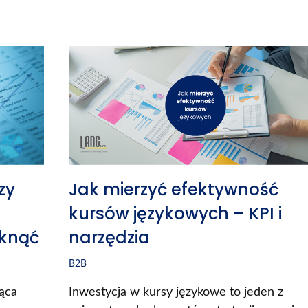
zy
Jak mierzyć efektywność
kursów językowych – KPI i
iknąć
narzędzia
B2B
ząca
Inwestycja w kursy językowe to jeden z