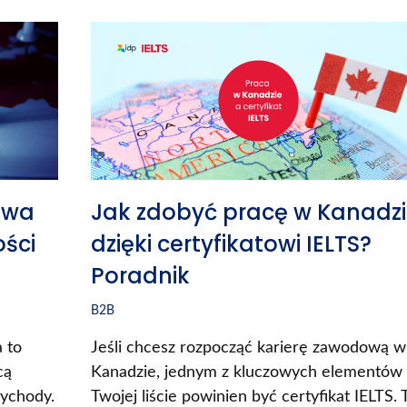
owa
Jak zdobyć pracę w Kanadz
ości
dzięki certyfikatowi IELTS?
Poradnik
B2B
 to
Jeśli chcesz rozpocząć karierę zawodową w
cą
Kanadzie, jednym z kluczowych elementów
zychody.
Twojej liście powinien być certyfikat IELTS. 