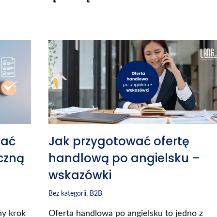
wać
Jak przygotować ofertę
czną
handlową po angielsku –
wskazówki
Bez kategorii
,
B2B
ny krok
Oferta handlowa po angielsku to jedno z