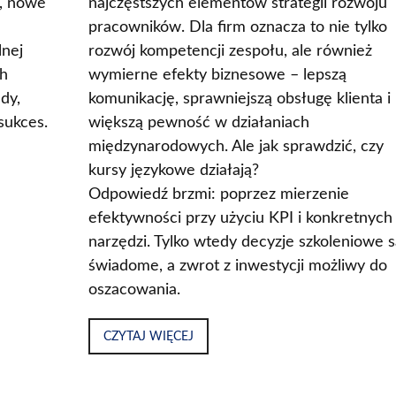
g, nowe
najczęstszych elementów strategii rozwoju
pracowników. Dla firm oznacza to nie tylko
lnej
rozwój kompetencji zespołu, ale również
ch
wymierne efekty biznesowe – lepszą
ędy,
komunikację, sprawniejszą obsługę klienta i
sukces.
większą pewność w działaniach
międzynarodowych. Ale jak sprawdzić, czy
kursy językowe działają?
Odpowiedź brzmi: poprzez mierzenie
efektywności przy użyciu KPI i konkretnych
narzędzi. Tylko wtedy decyzje szkoleniowe s
świadome, a zwrot z inwestycji możliwy do
oszacowania.
CZYTAJ WIĘCEJ