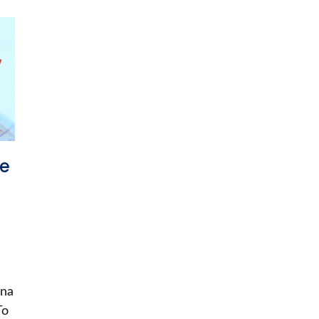
ie
 na
To