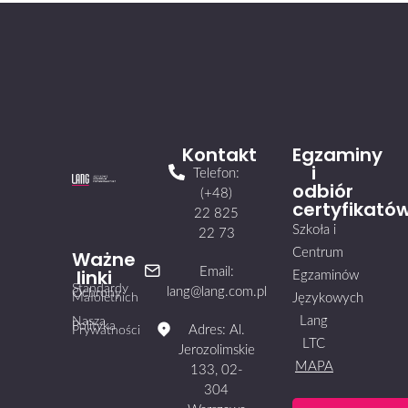
Kontakt
Egzaminy
i
Telefon:
odbiór
(+48)
certyfikató
22 825
Szkoła i
22 73
Centrum
Ważne
linki
Email:
Egzaminów
Standardy
lang@lang.com.pl
Ochrony
Małoletnich
Językowych
Lang
Nasza
Polityka
Adres: Al.
Prywatności
LTC
Jerozolimskie
MAPA
133, 02-
304