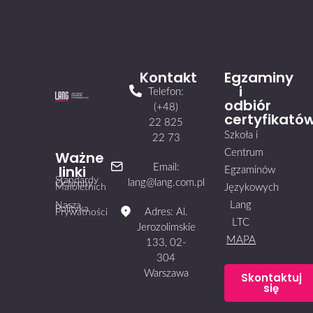
Kontakt
Egzaminy
i
Telefon:
odbiór
(+48)
certyfikató
22 825
Szkoła i
22 73
Centrum
Ważne
linki
Email:
Egzaminów
Standardy
lang@lang.com.pl
Ochrony
Małoletnich
Językowych
Lang
Nasza
Polityka
Adres: Al.
Prywatności
LTC
Jerozolimskie
MAPA
133, 02-
304
Warszawa
Skontaktuj
się