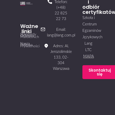
i
Telefon:
odbiór
(+48)
certyfikató
22 825
Szkoła i
22 73
Centrum
Ważne
linki
Email:
Egzaminów
Standardy
lang@lang.com.pl
Ochrony
Małoletnich
Językowych
Lang
Nasza
Polityka
Adres: Al.
Prywatności
LTC
Jerozolimskie
MAPA
133, 02-
304
Warszawa
Skontaktuj
się