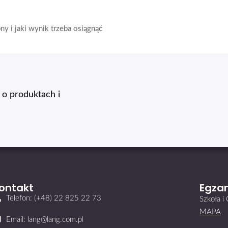
y i jaki wynik trzeba osiągnąć
o produktach i
ontakt
Egzam
Telefon: (+48) 22 825 22 73
Szkoła 
MAPA
Email: lang@lang.com.pl