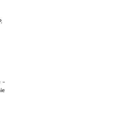
.
 –
ie