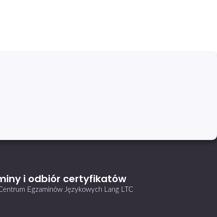
iny i odbiór certyfikatów
i Centrum Egzaminów Językowych Lang LTC