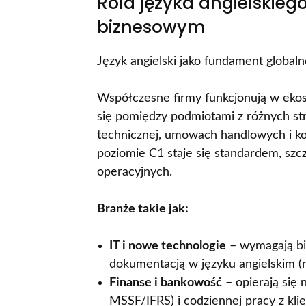
Rola języka angielskie
biznesowym
Język angielski jako fundament globaln
Współczesne firmy funkcjonują w ekos
się pomiędzy podmiotami z różnych st
technicznej, umowach handlowych i ko
poziomie C1 staje się standardem, szc
operacyjnych.
Branże takie jak:
IT i nowe technologie
– wymagają bie
dokumentacją w języku angielskim (n
Finanse i bankowość
– opierają się
MSSF/IFRS) i codziennej pracy z kli