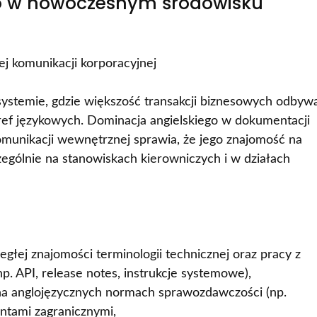
go w nowoczesnym środowisku
ej komunikacji korporacyjnej
ystemie, gdzie większość transakcji biznesowych odbyw
ref językowych. Dominacja angielskiego w dokumentacji
munikacji wewnętrznej sprawia, że jego znajomość na
zególnie na stanowiskach kierowniczych i w działach
głej znajomości terminologii technicznej oraz pracy z
p. API, release notes, instrukcje systemowe),
 na anglojęzycznych normach sprawozdawczości (np.
entami zagranicznymi,