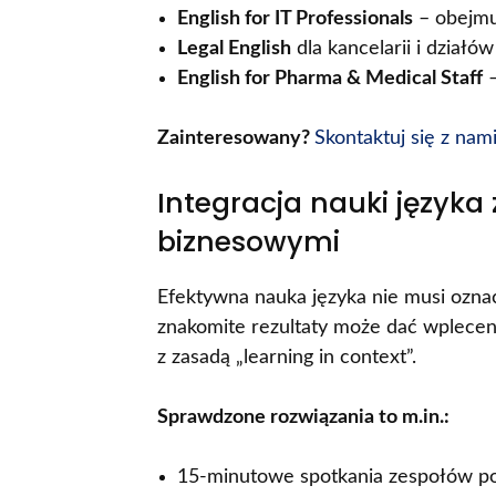
English for IT Professionals
– obejmu
Legal English
dla kancelarii i działó
English for Pharma & Medical Staff
–
Zainteresowany?
Skontaktuj się z nam
Integracja nauki język
biznesowymi
Efektywna nauka języka nie musi ozn
znakomite rezultaty może dać wplece
z zasadą „learning in context”.
Sprawdzone rozwiązania to m.in.:
15-minutowe spotkania zespołów po 