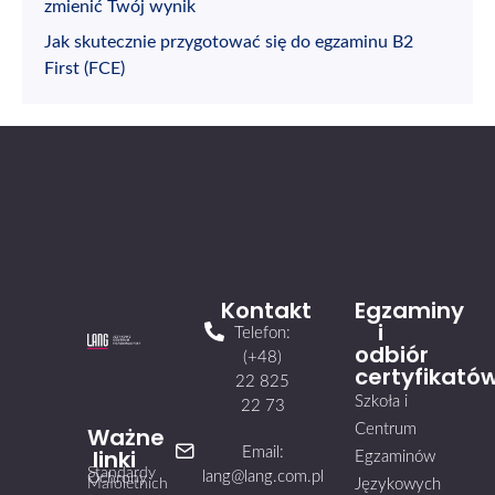
zmienić Twój wynik
Jak skutecznie przygotować się do egzaminu B2
First (FCE)
Kontakt
Egzaminy
i
Telefon:
odbiór
(+48)
certyfikató
22 825
Szkoła i
22 73
Centrum
Ważne
linki
Email:
Egzaminów
Standardy
lang@lang.com.pl
Ochrony
Małoletnich
Językowych