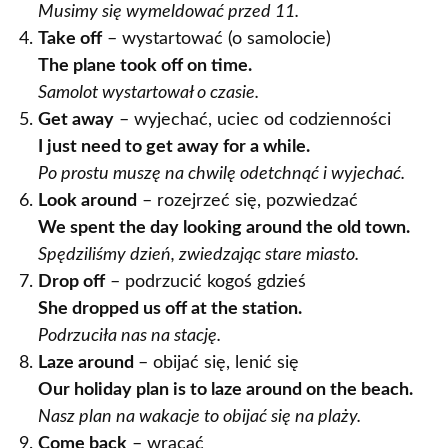
Musimy się wymeldować przed 11.
Take off
– wystartować (o samolocie)
The plane took off on time.
Samolot wystartował o czasie.
Get away
– wyjechać, uciec od codzienności
I just need to get away for a while.
Po prostu muszę na chwilę odetchnąć i wyjechać.
Look around
– rozejrzeć się, pozwiedzać
We spent the day looking around the old town.
Spędziliśmy dzień, zwiedzając stare miasto.
Drop off
– podrzucić kogoś gdzieś
She dropped us off at the station.
Podrzuciła nas na stację.
Laze around
– obijać się, lenić się
Our holiday plan is to laze around on the beach.
Nasz plan na wakacje to obijać się na plaży.
Come back
– wracać