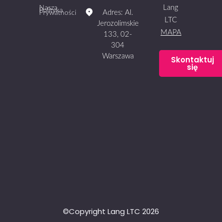
Lang
Nasza
Polityka
Adres: Al.
Prywatności
LTC
Jerozolimskie
MAPA
133, 02-
304
Warszawa
Skontaktuj
się
©Copyright Lang LTC 2026