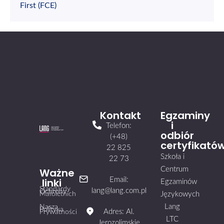
First (FCE)
Kontakt
Egzaminy
i
Telefon:
odbiór
(+48)
certyfikató
22 825
Szkoła i
22 73
Centrum
Ważne
linki
Email:
Egzaminów
Standardy
lang@lang.com.pl
Ochrony
Małoletnich
Językowych
Lang
Nasza
Polityka
Adres: Al.
Prywatności
LTC
Jerozolimskie