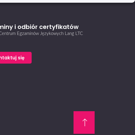
iny i odbiór certyfikatów
i Centrum Egzaminów Językowych Lang LTC
ntaktuj się