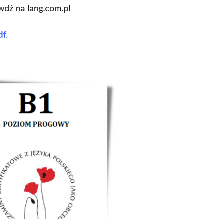
wdź na lang.com.pl
df
.