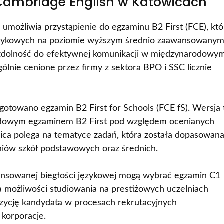
Cambridge English w Katowicach
możliwia przystąpienie do egzaminu B2 First (FCE), któ
ęzykowych na poziomie wyższym średnio zaawansowanym
ą zdolność do efektywnej komunikacji w międzynarodowy
ólnie cenione przez firmy z sektora BPO i SSC licznie
otowano egzamin B2 First for Schools (FCE fS). Wersja 
rdowym egzaminem B2 First pod względem ocenianych
nica polega na tematyce zadań, która została dopasowan
zniów szkół podstawowych oraz średnich.
nsowanej biegłości językowej mogą wybrać egzamin C1
a możliwości studiowania na prestiżowych uczelniach
zycję kandydata w procesach rekrutacyjnych
korporacje.