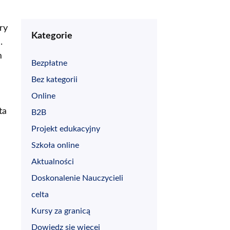
ry
Kategorie
.
m
Bezpłatne
Bez kategorii
Online
ta
B2B
Projekt edukacyjny
a
Szkoła online
Aktualności
Doskonalenie Nauczycieli
celta
Kursy za granicą
Dowiedz się więcej