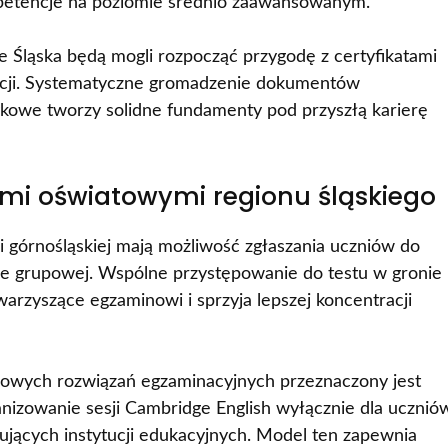
mpetencje na poziomie średnio zaawansowanym.
ze Śląska będą mogli rozpocząć przygodę z certyfikatami
cji. Systematyczne gromadzenie dokumentów
ykowe tworzy solidne fundamenty pod przyszłą karierę
mi oświatowymi regionu śląskiego
ji górnośląskiej mają możliwość zgłaszania uczniów do
e grupowej. Wspólne przystępowanie do testu w gronie
arzyszące egzaminowi i sprzyja lepszej koncentracji
owych rozwiązań egzaminacyjnych przeznaczony jest
anizowanie sesji Cambridge English wyłącznie dla ucznió
ujących instytucji edukacyjnych. Model ten zapewnia