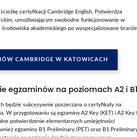
ścieżkę certyfikacji Cambridge English. Potwierdza
rckim, umożliwiającym swobodne funkcjonowanie w
d środowiska akademickiego po wyspecjalizowane branże
NÓW CAMBRIDGE W KATOWICACH
e egzaminów na poziomach A2 i B
h będzie sukcesywnie poszerzana o certyfikaty na
a. W przygotowaniu są egzaminy A2 Key (KET) i A2 Key 
cjalne potwierdzenie elementarnych umiejętności
nież egzaminy B1 Preliminary (PET) oraz B1 Preliminar