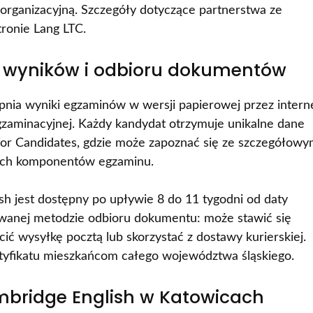
organizacyjną. Szczegóły dotyczące partnerstwa ze
ronie Lang LTC.
 wyników i odbioru dokumentów
nia wyniki egzaminów w wersji papierowej przez intern
egzaminacyjnej. Każdy kandydat otrzymuje unikalne dane
 for Candidates, gdzie może zapoznać się ze szczegółow
ych komponentów egzaminu.
h jest dostępny po upływie 8 do 11 tygodni od daty
owanej metodzie odbioru dokumentu: może stawić się
ić wysyłkę pocztą lub skorzystać z dostawy kurierskiej.
rtyfikatu mieszkańcom całego województwa śląskiego.
ambridge English w Katowicach