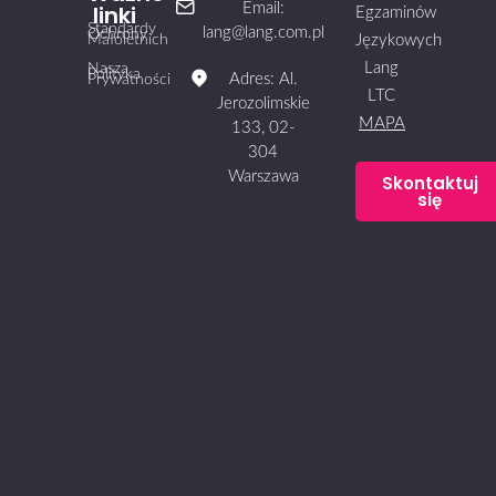
linki
Email:
Egzaminów
Standardy
lang@lang.com.pl
Ochrony
Małoletnich
Językowych
Lang
Nasza
Polityka
Adres: Al.
Prywatności
LTC
Jerozolimskie
MAPA
133, 02-
304
Warszawa
Skontaktuj
się