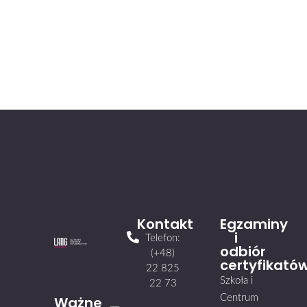
Kontakt
Egzaminy
i
Telefon:
odbiór
(+48)
certyfikató
22 825
Szkoła i
22 73
Centrum
Ważne