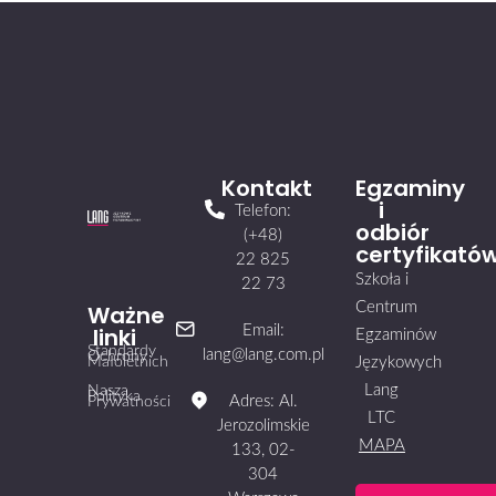
Kontakt
Egzaminy
i
Telefon:
odbiór
(+48)
certyfikató
22 825
Szkoła i
22 73
Centrum
Ważne
linki
Email:
Egzaminów
Standardy
lang@lang.com.pl
Ochrony
Małoletnich
Językowych
Lang
Nasza
Polityka
Adres: Al.
Prywatności
LTC
Jerozolimskie
MAPA
133, 02-
304