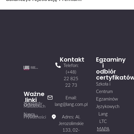
Kontakt
Egzaminy
i
Telefon:
odbiór
(+48)
certyfikató
22 825
Szkoła i
22 73
Centrum
Ważne
linki
Email:
Egzaminów
Standardy
lang@lang.com.pl
Ochrony
Małoletnich
Językowych
Lang
Nasza
Polityka
Adres: Al.
Prywatności
LTC
Jerozolimskie
MAPA
133, 02-