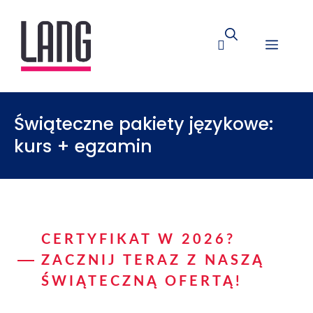
Świąteczne pakiety językowe:
kurs + egzamin
CERTYFIKAT W 2026?
ZACZNIJ TERAZ Z NASZĄ
ŚWIĄTECZNĄ OFERTĄ!