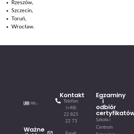
Rzeszów,
Szczecin,
Toruń,
Wrocław.
Kontakt
Egzaminy
i
Telefon:
odbiór
(+48)
certyfikató
22 825
Szkoła i
22 73
Centrum
Ważne
Email: