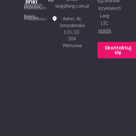
linki
Egzaminów
Standardy
lang@lang.com.pl
Ochrony
Małoletnich
Językowych
Lang
Nasza
Polityka
Adres: Al.
Prywatności
LTC
Jerozolimskie
MAPA
133, 02-
304
Warszawa
Skontaktuj
się