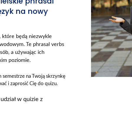
ielskie phrasal
język na nowy
 które będą niezwykle
awodowym. Te phrasal verbs
sób, a używając ich
okim poziomie.
m semestrze na Twoją skrzynkę
ać i zaprosić Cię do quizu.
udział w quizie z