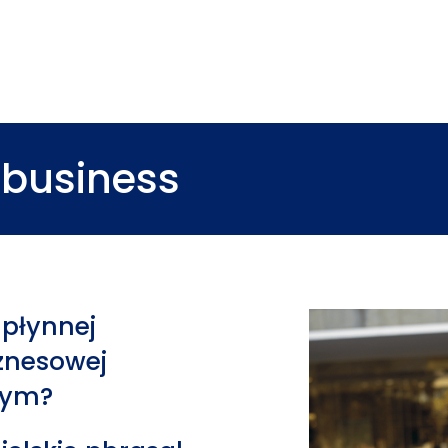
 business
płynnej
iznesowej
nym?