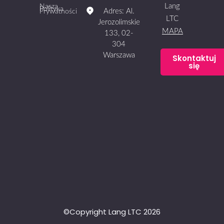
Lang
Nasza
Polityka
Adres: Al.
Prywatności
LTC
Jerozolimskie
MAPA
133, 02-
304
Warszawa
Skontaktuj
się
©Copyright Lang LTC 2026