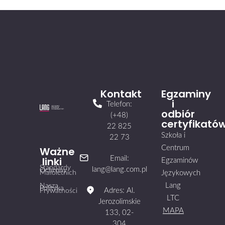
Kontakt
Egzaminy
i
Telefon:
odbiór
(+48)
certyfikató
22 825
Szkoła i
22 73
Centrum
Ważne
linki
Email:
Egzaminów
Standardy
lang@lang.com.pl
Ochrony
Małoletnich
Językowych
Lang
Nasza
Polityka
Adres: Al.
Prywatności
LTC
Jerozolimskie
MAPA
133, 02-
304