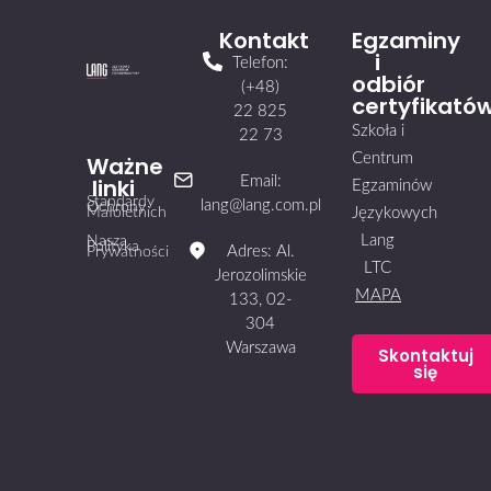
Kontakt
Egzaminy
i
Telefon:
odbiór
(+48)
certyfikató
22 825
Szkoła i
22 73
Centrum
Ważne
linki
Email:
Egzaminów
Standardy
lang@lang.com.pl
Ochrony
Małoletnich
Językowych
Lang
Nasza
Polityka
Adres: Al.
Prywatności
LTC
Jerozolimskie
MAPA
133, 02-
304
Warszawa
Skontaktuj
się