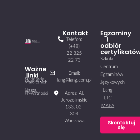
Kontakt
Egzaminy
i
Telefon:
odbiór
(+48)
certyfikató
22 825
Szkoła i
22 73
Centrum
Ważne
linki
Email:
Egzaminów
Standardy
lang@lang.com.pl
Ochrony
Małoletnich
Językowych
Lang
Nasza
Polityka
Adres: Al.
Prywatności
LTC
Jerozolimskie
MAPA
133, 02-
304
Warszawa
Skontaktuj
się