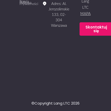
Lang
Nasza
Polityka
Adres: Al.
Prywatności
LTC
Jerozolimskie
MAPA
133, 02-
304
Warszawa
Skontaktuj
się
©Copyright Lang LTC 2026