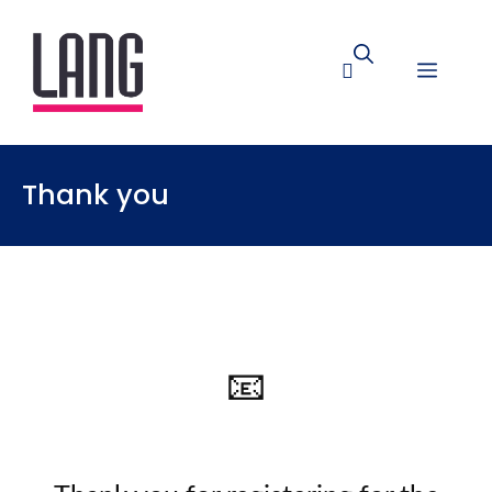
Thank you
📧