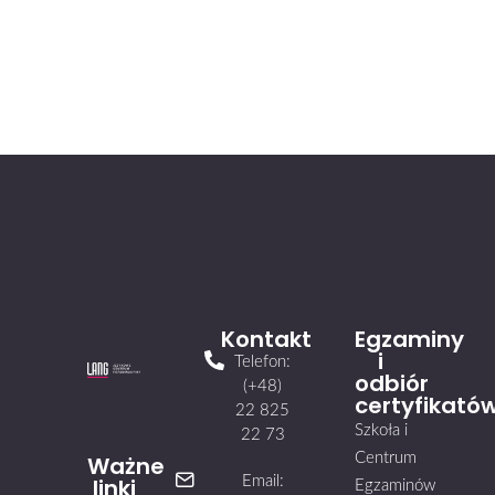
Kontakt
Egzaminy
i
Telefon:
odbiór
(+48)
certyfikató
22 825
Szkoła i
22 73
Centrum
Ważne
linki
Email:
Egzaminów