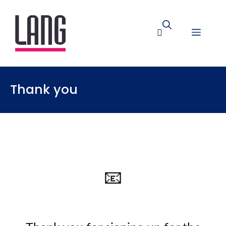
Thank you
📧