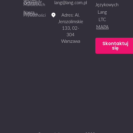
Standardy
lang@lang.com.pl
Ochrony
Małoletnich
Językowych
Lang
Nasza
Polityka
Adres: Al.
Prywatności
LTC
Jerozolimskie
MAPA
133, 02-
304
Warszawa
Skontaktuj
się