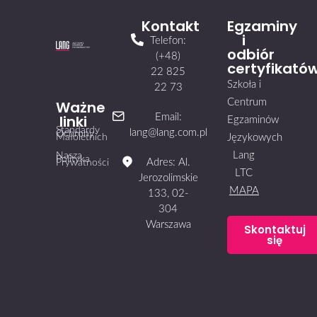
Kontakt
Egzaminy
i
Telefon:
odbiór
(+48)
certyfikató
22 825
Szkoła i
22 73
Centrum
Ważne
linki
Email:
Egzaminów
Standardy
lang@lang.com.pl
Ochrony
Małoletnich
Językowych
Lang
Nasza
Polityka
Adres: Al.
Prywatności
LTC
Jerozolimskie
MAPA
133, 02-
304
Warszawa
Skontaktuj
się