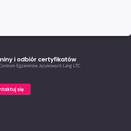
iny i odbiór certyfikatów
i Centrum Egzaminów Językowych Lang LTC
ntaktuj się