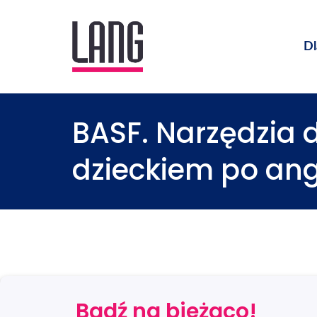
Dl
BASF. Narzędzia 
dzieckiem po ang
Bądź na bieżąco!