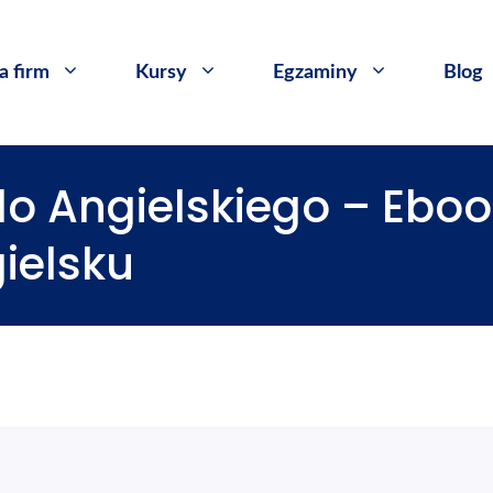
a firm
Kursy
​Egzaminy
Blog
do Angielskiego – Eboo
ielsku