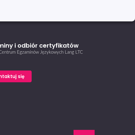
iny i odbiór certyfikatów
i Centrum Egzaminów Językowych Lang LTC
ntaktuj się