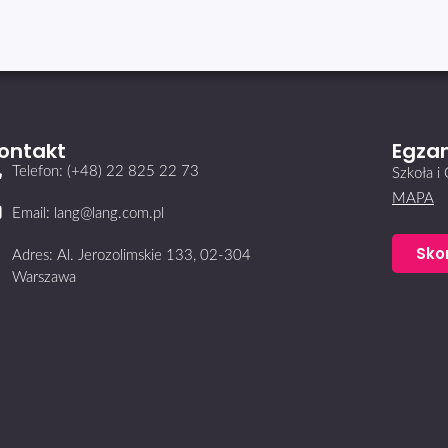
ontakt
Egzam
Telefon: (+48) 22 825 22 73
Szkoła 
MAPA
Email: lang@lang.com.pl
Sko
Adres: Al. Jerozolimskie 133, 02-304
Warszawa